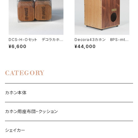
DCS-H-Oセット デコラカホン
Decora43カホン 8PS-mt2
シェイカーH-Oセット
468w
¥6,600
¥44,000
CATEGORY
カホン本体
カホン用座布団・クッション
シェイカー