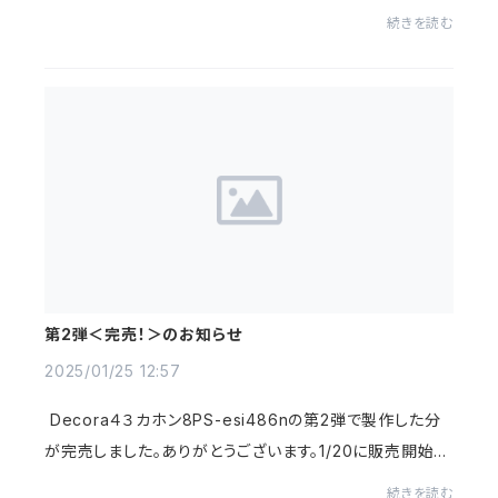
少ないのに1週間かからず完売してしまいました。今回、都
続きを読む
合により1台をアウトレットとして格安で販売し...
第2弾＜完売！＞のお知らせ
2025/01/25 12:57
Decora４３カホン8PS-esi486nの第2弾で製作した分
が完売しました。ありがとうございます。1/20に販売開始し
て1週間持たずに完売してしまいました。次回の第3弾で終
続きを読む