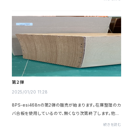
了します。予定では3月頃？できるかな・・...
第２弾
2025/01/20 11:28
8PS-esi468nの第2弾の販売が始まります。在庫整理のカ
バ合板を使用しているので、無くなり次第終了します。他の
カホンと同時進行で製作している関係で少量ずつしか製
続きを読む
作できません。予定としては、次回製作の第3弾...