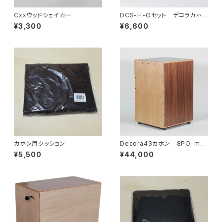
Cxxウッドシェイカー
DCS-H-Oセット デコラカホン
シェイカーH-Oセット
¥3,300
¥6,600
カホン用クッション
Decora43カホン 8PO-mt2
468w
¥5,500
¥44,000